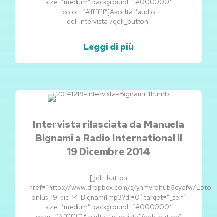
size=”medium” background=”#000000″
color=”#ffffff”]Ascolta l’audio
dell’intervista[/gdlr_button]
Leggi di più
Intervista rilasciata da Manuela
Bignami a Radio International il
19 Dicembre 2014
[gdlr_button
href=”https://www.dropbox.com/s/yhmvrohub6cyafw/Loto-
onlus-19-dic-14-Bignami1.mp3?dl=0″ target=”_self”
size=”medium” background=”#000000″
color=”#ffffff”]Ascolta l’intervista[/gdlr_button]