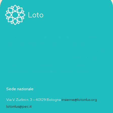
Loto
Loto OdV è un’associazione nazionale che sostiene le
donne con tumori ginecologici e le loro famiglie.
Promuove informazione e sensibilizzazione sui tumori della
sfera femminile, sostiene la ricerca scientifica e realizza
progetti concreti di assistenza psicologica e pratica, in
collaborazione con ospedali e società scientifiche.
Sede nazionale
Via V. Zurlini n. 3 – 40129 Bologna
insieme@lotonlus.org
lotonlus@pec.it