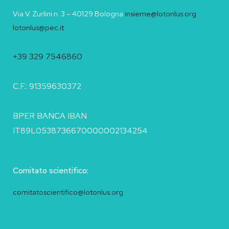
Via V. Zurlini n. 3 – 40129 Bologna
insieme@lotonlus.org
lotonlus@pec.it
+39 329 7546860
C.F.: 91359630372
BPER BANCA IBAN
IT89L0538736670000002134254
Comitato scientifico:
comitatoscientifico@lotonlus.org