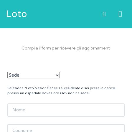
Vai
ME
Loto
al
contenuto
PRI
Compila il form per ricevere gli aggiornamenti