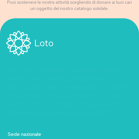
Puoi sostenere le nostre attività scegliendo di donare ai tuoi cari
un oggetto del nostro catalogo solidale.
Loto
Loto OdV è un’associazione nazionale che sostiene le
donne con tumori ginecologici e le loro famiglie.
Promuove informazione e sensibilizzazione sui tumori della
sfera femminile, sostiene la ricerca scientifica e realizza
progetti concreti di assistenza psicologica e pratica, in
collaborazione con ospedali e società scientifiche.
Sede nazionale