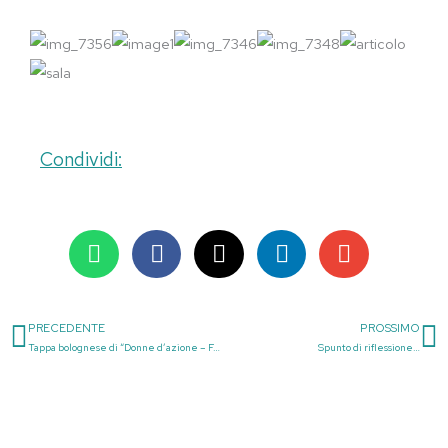
Condividi:
PRECEDENTE
PROSSIMO
Precedente
S
Tappa bolognese di “Donne d’azione – Federazione Italiana Rugby”
Spunto di riflessione…