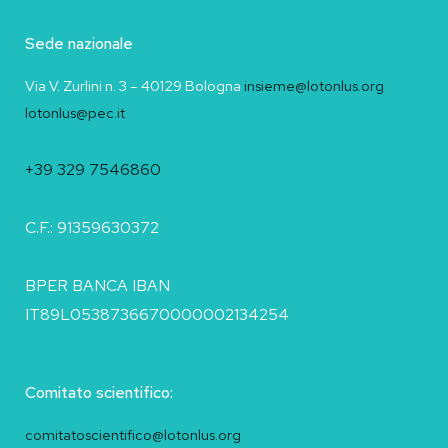
Sede nazionale
Via V. Zurlini n. 3 – 40129 Bologna
insieme@lotonlus.org
lotonlus@pec.it
+39 329 7546860
C.F.: 91359630372
BPER BANCA IBAN
IT89L0538736670000002134254
Comitato scientifico:
comitatoscientifico@lotonlus.org