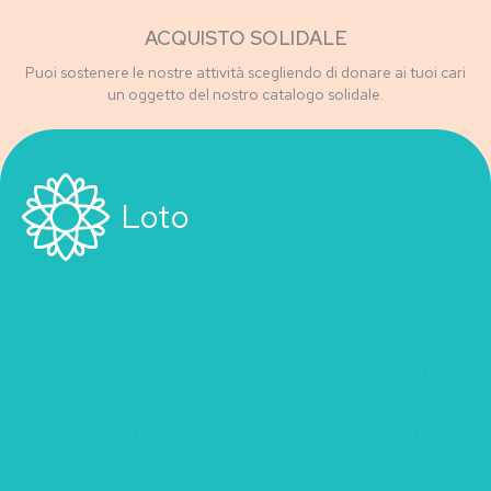
ACQUISTO SOLIDALE
Puoi sostenere le nostre attività scegliendo di donare ai tuoi cari
un oggetto del nostro catalogo solidale.
Loto
Loto OdV è un’associazione nazionale che sostiene le
donne con tumori ginecologici e le loro famiglie.
Promuove informazione e sensibilizzazione sui tumori della
sfera femminile, sostiene la ricerca scientifica e realizza
progetti concreti di assistenza psicologica e pratica, in
collaborazione con ospedali e società scientifiche.