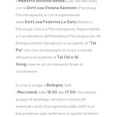
il
Maestro Antonio Renna
(Lao Shi Hao Asd),
con la
Dott.ssa Viviana Sanzone
(Psicologa
Psicoterapeuta) e con la supervisione
della
Dott.ssa Federica Lo Dato
(Medico,
Psicologa Clinica e Psicoterapeuta, Responsabile
e Coordinatrice dell’Assistenza Psicologica per Ail
Bologna Istituto Seragnoli): un progetto di “
Tai
Psi
” che mira al benessere di corpo e mente
attraverso le pratiche di
Tai Chi e Qi
Gong
insieme ad un momento finale di
condivisione.
Il corso si svolge a
Bologna
, tutti
i
Mercoledì
dalle
15:30
alle
17:00
. Sul relativo
gruppo di whatsapp verranno comunicati
eventuali cambi di programma dallo staff, e un
box presenze ogni settimana, in quanto le lezioni