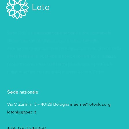
Loto
Loto OdV è un’associazione nazionale che sostiene le
donne con tumori ginecologici e le loro famiglie.
Promuove informazione e sensibilizzazione sui tumori della
sfera femminile, sostiene la ricerca scientifica e realizza
progetti concreti di assistenza psicologica e pratica, in
collaborazione con ospedali e società scientifiche.
Sede nazionale
Via V. Zurlini n. 3 – 40129 Bologna
insieme@lotonlus.org
lotonlus@pec.it
+39 329 7546860