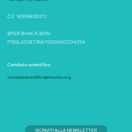
C.F.: 91359630372
BPER BANCA IBAN
IT89L0538736670000002134254
Comitato scientifico:
comitatoscientifico@lotonlus.org
ISCRIVITI ALLA NEWSLETTER