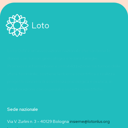
Loto
Loto OdV è un’associazione nazionale che sostiene le
donne con tumori ginecologici e le loro famiglie.
Promuove informazione e sensibilizzazione sui tumori della
sfera femminile, sostiene la ricerca scientifica e realizza
progetti concreti di assistenza psicologica e pratica, in
collaborazione con ospedali e società scientifiche.
Sede nazionale
Via V. Zurlini n. 3 – 40129 Bologna
insieme@lotonlus.org