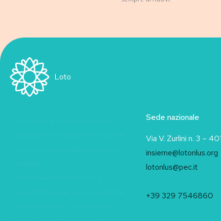
Loto
Sede nazionale
Loto OdV è un’associazione
nazionale che sostiene le donne
Via V. Zurlini n. 3 – 
con tumori ginecologici e le loro
insieme@lotonlus.org
famiglie.
lotonlus@pec.it
Promuove informazione e
sensibilizzazione sui tumori della
+39 329 7546860
sfera femminile, sostiene la
ricerca scientifica e realizza