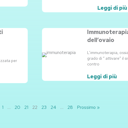
Leggi di più
ti
Immunoterapia
dell’ovaio
L’immunoterapia, ossia 
grado di “ attivare” il 
izzata per
contro
Leggi di più
1
…
20
21
22
23
24
…
28
Prossimo »