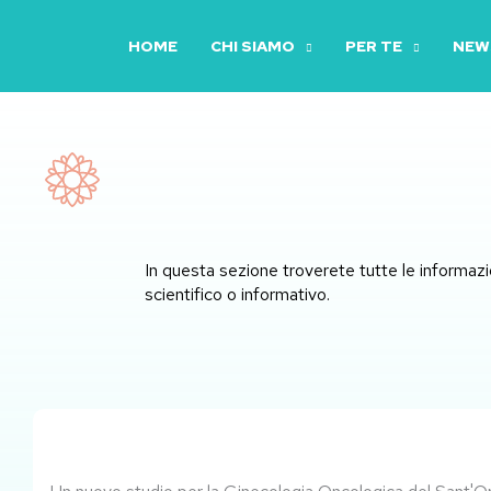
Vai
al
HOME
CHI SIAMO
PER TE
NEWS
contenuto
In questa sezione troverete tutte le informazio
scientifico o informativo.