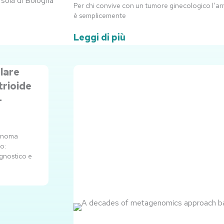
Per chi convive con un tumore ginecologico l’a
è semplicemente
Leggi di più
Pagina
Pagina
Pagina
Pagina
Pagina
Pagina
Pagina
lare
rioide
–
cinoma
o:
gnostico e