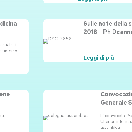
dicina
Sulle note della 
2018 – Ph Deanna
 quale si
e sintomo
Leggi di più
iene
Convocazi
Generale S
stra
E’ convocata l’A
Ulteriori informa
assemblea