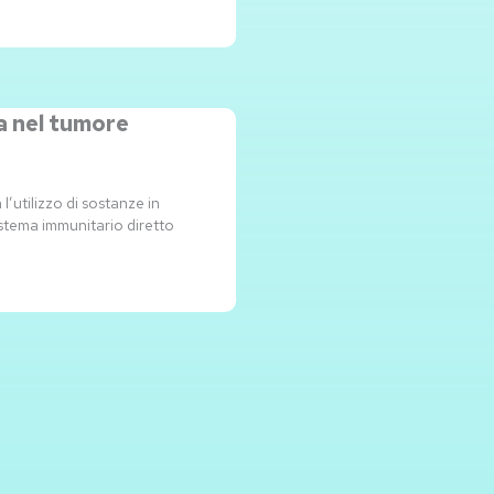
 nel tumore
l’utilizzo di sostanze in
sistema immunitario diretto