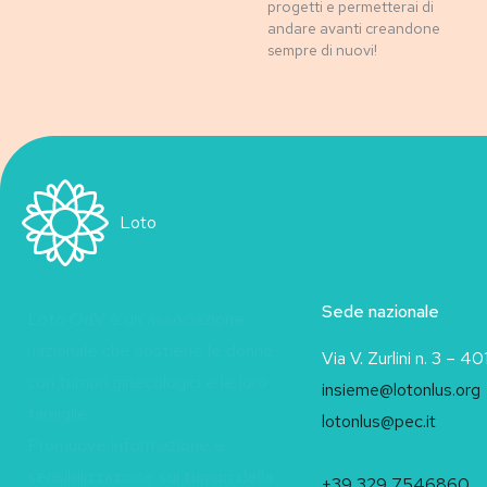
progetti e permetterai di
andare avanti creandone
sempre di nuovi!
Loto
Sede nazionale
Loto OdV è un’associazione
nazionale che sostiene le donne
Via V. Zurlini n. 3 – 
con tumori ginecologici e le loro
insieme@lotonlus.org
famiglie.
lotonlus@pec.it
Promuove informazione e
sensibilizzazione sui tumori della
+39 329 7546860