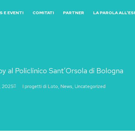
 E EVENTI
COMITATI
PARTNER
LA PAROLA ALL’E
py al Policlinico Sant’Orsola di Bologna
, 2025
I progetti di Loto
,
News
,
Uncategorized