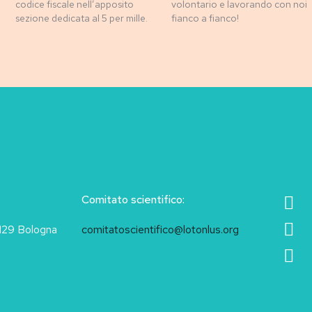
codice fiscale nell’apposito
volontario e lavorando con noi
sezione dedicata al 5 per mille.
fianco a fianco!
Comitato scientifico:
40129 Bologna
comitatoscientifico@lotonlus.org