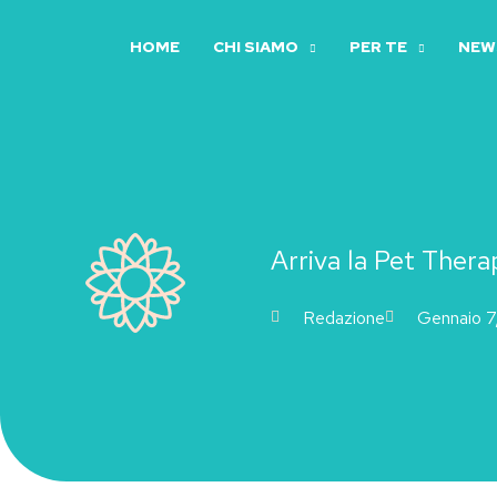
Vai
al
HOME
CHI SIAMO
PER TE
NEWS
contenuto
Arriva la Pet Thera
Redazione
Gennaio 7