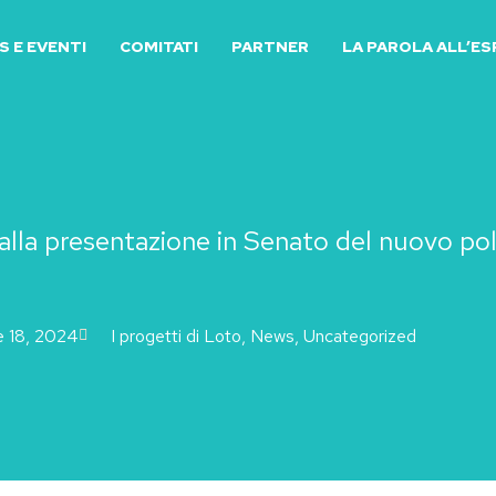
 E EVENTI
COMITATI
PARTNER
LA PAROLA ALL’E
 alla presentazione in Senato del nuovo po
 18, 2024
I progetti di Loto
,
News
,
Uncategorized