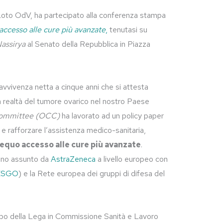
Loto OdV, ha partecipato alla conferenza stampa
accesso alle cure più avanzate
,
tenutasi su
Nassirya
al Senato della Repubblica in Piazza
vvivenza netta a cinque anni che si attesta
la realtà del tumore ovarico nel nostro Paese
Committee (OCC)
ha lavorato ad un policy paper
 e rafforzare l’assistenza medico-sanitaria,
 equo accesso alle cure più avanzate
.
mpegno assunto da
AstraZeneca
a livello europeo con
ESGO
) e la Rete europea dei gruppi di difesa del
uppo della Lega in Commissione Sanità e Lavoro