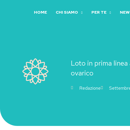
Vai
al
HOME
CHI SIAMO
PER TE
NEWS
contenuto
Loto in prima linea
ovarico
Redazione
Settembre