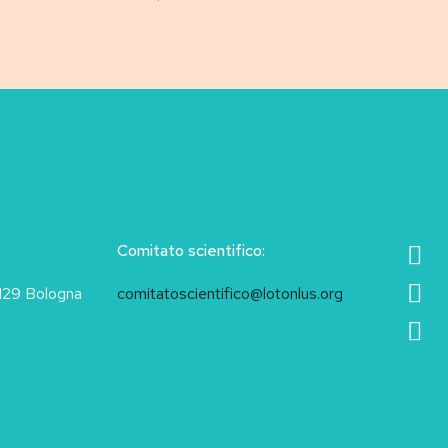
Comitato scientifico:
40129 Bologna
comitatoscientifico@lotonlus.org