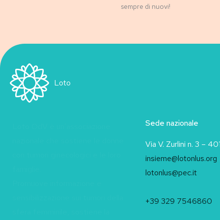
sempre di nuovi!
Loto
Sede nazionale
Loto OdV è un’associazione
nazionale che sostiene le donne
Via V. Zurlini n. 3 – 
con tumori ginecologici e le loro
insieme@lotonlus.org
famiglie.
lotonlus@pec.it
Promuove informazione e
sensibilizzazione sui tumori della
+39 329 7546860
sfera femminile, sostiene la