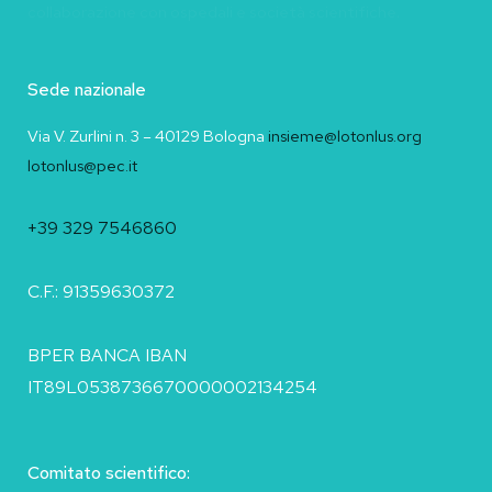
collaborazione con ospedali e società scientifiche.
Sede nazionale
Via V. Zurlini n. 3 – 40129 Bologna
insieme@lotonlus.org
lotonlus@pec.it
+39 329 7546860
C.F.: 91359630372
BPER BANCA IBAN
IT89L0538736670000002134254
Comitato scientifico: