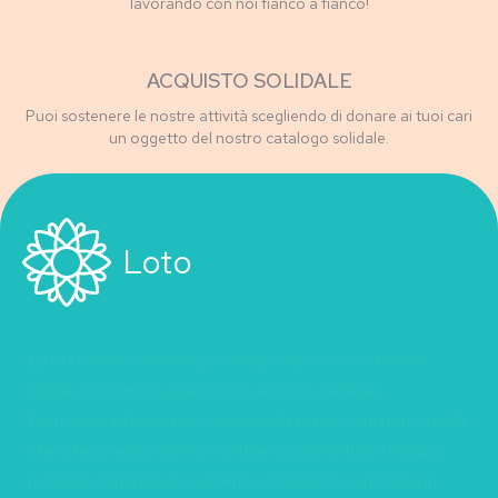
lavorando con noi fianco a fianco!
ACQUISTO SOLIDALE
Puoi sostenere le nostre attività scegliendo di donare ai tuoi cari
un oggetto del nostro catalogo solidale.
Loto
Loto OdV è un’associazione nazionale che sostiene le
donne con tumori ginecologici e le loro famiglie.
Promuove informazione e sensibilizzazione sui tumori della
sfera femminile, sostiene la ricerca scientifica e realizza
progetti concreti di assistenza psicologica e pratica, in