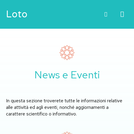
Vai
ME
Loto
al
contenuto
PRI
News e Eventi
In questa sezione troverete tutte le informazioni relative
alle attività ed agli eventi, nonché aggiornamenti a
carattere scientifico o informativo.