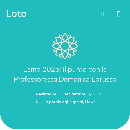
Vai
ME
Loto
al
contenuto
PRI
Esmo 2025: il punto con la
Professoressa Domenica Lorusso
Redazione
Novembre 13, 2025
La parola agli esperti
,
News