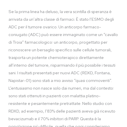
Se la prima linea ha deluso, la vera scintilla di speranza è
arrivata da un’altra classe di farmaci. È stato l’ESMO degli
ADC per il tumore ovarico. Un anticorpo farmaco-
coniugato (ADC) può essere immaginato come un “cavallo
di Troia” farmacologico: un anticorpo, progettato per
riconoscere un bersaglio specifico sulle cellule tumorali,
trasporta un potente chemioterapico direttamente
all’interno del tumore, risparmiando il più possibile i tessuti
sani. I risultati presentati per nuovi ADC (RDXD, Fontana,
Napistar-01) sono stati a mio avviso “quasi commoventi”.
L’entusiasmo non nasce solo dai numeri, ma dal contesto:
sono stati ottenuti in pazienti con malattia platino-
resistente e pesantemente pretrattate. Nello studio con
RDXD, ad esempio, l’83% delle pazienti aveva già ricevuto
bevacizumab e il 70% inibitori di PARP. Questa è la
popolazione più difficile, quella che oggi consideriamo