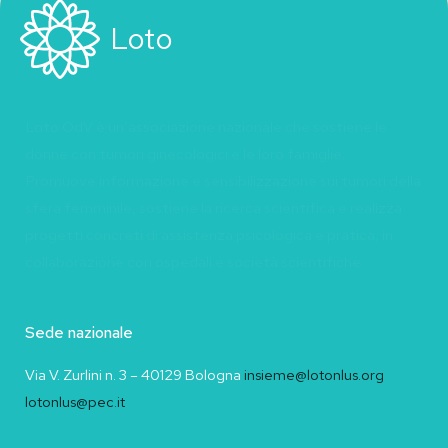
Loto
Loto OdV è un’associazione nazionale che sostiene le
donne con tumori ginecologici e le loro famiglie.
Promuove informazione e sensibilizzazione sui tumori della
sfera femminile, sostiene la ricerca scientifica e realizza
progetti concreti di assistenza psicologica e pratica, in
collaborazione con ospedali e società scientifiche.
Sede nazionale
Via V. Zurlini n. 3 – 40129 Bologna
insieme@lotonlus.org
lotonlus@pec.it