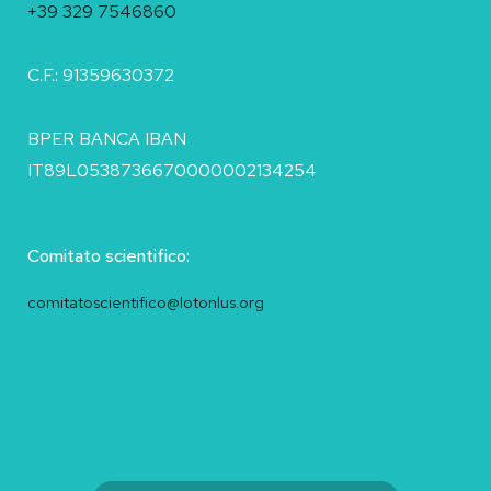
+39 329 7546860
C.F.: 91359630372
BPER BANCA IBAN
IT89L0538736670000002134254
Comitato scientifico:
comitatoscientifico@lotonlus.org