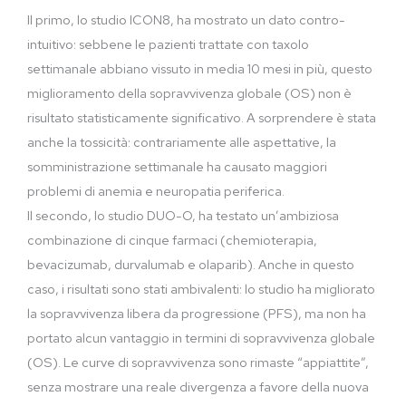
Il primo, lo studio ICON8, ha mostrato un dato contro-
intuitivo: sebbene le pazienti trattate con taxolo
settimanale abbiano vissuto in media 10 mesi in più, questo
miglioramento della sopravvivenza globale (OS) non è
risultato statisticamente significativo. A sorprendere è stata
anche la tossicità: contrariamente alle aspettative, la
somministrazione settimanale ha causato maggiori
problemi di anemia e neuropatia periferica.
Il secondo, lo studio DUO-O, ha testato un’ambiziosa
combinazione di cinque farmaci (chemioterapia,
bevacizumab, durvalumab e olaparib). Anche in questo
caso, i risultati sono stati ambivalenti: lo studio ha migliorato
la sopravvivenza libera da progressione (PFS), ma non ha
portato alcun vantaggio in termini di sopravvivenza globale
(OS). Le curve di sopravvivenza sono rimaste “appiattite”,
senza mostrare una reale divergenza a favore della nuova