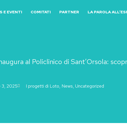
 E EVENTI
COMITATI
PARTNER
LA PAROLA ALL’E
augura al Policlinico di Sant’Orsola: scopri
 3, 2025
I progetti di Loto
,
News
,
Uncategorized