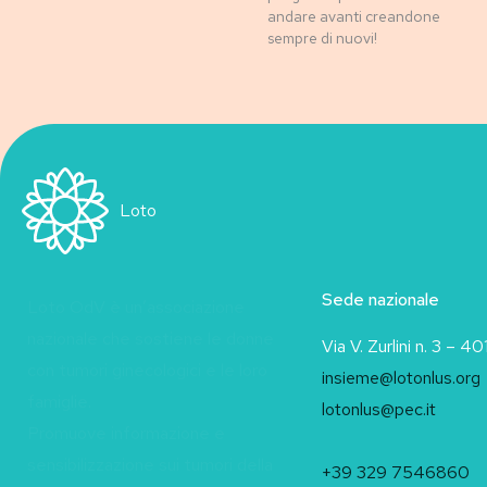
andare avanti creandone
sempre di nuovi!
Loto
Sede nazionale
Loto OdV è un’associazione
nazionale che sostiene le donne
Via V. Zurlini n. 3 – 
con tumori ginecologici e le loro
insieme@lotonlus.org
famiglie.
lotonlus@pec.it
Promuove informazione e
sensibilizzazione sui tumori della
+39 329 7546860