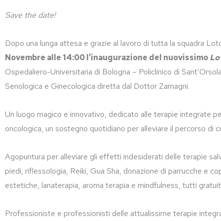
Save the date!
Dopo una lunga attesa e grazie al lavoro di tutta la squadra Lo
Novembre alle 14:00 l’inaugurazione del nuovissimo
Lo
Ospedaliero-Universitaria di Bologna – Policlinico di Sant’Orsol
Senologica e Ginecologica diretta dal Dottor Zamagni.
Un luogo magico e innovativo, dedicato alle terapie integrate p
oncologica, un sostegno quotidiano per alleviare il percorso di cu
Agopuntura per alleviare gli effetti indesiderati delle terapie sa
piedi, riflessologia, Reiki, Gua Sha, donazione di parrucche e c
estetiche, lanaterapia, aroma terapia e mindfulness, tutti grat
Professioniste e professionisti delle attualissime terapie integr