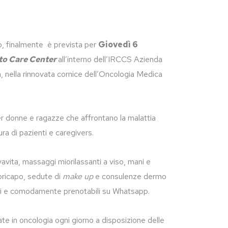
to, finalmente è prevista per
Giovedì 6
to Care Center
all’interno dell’IRCCS Azienda
a, nella rinnovata cornice dell’Oncologia Medica
er donne e ragazze che affrontano la malattia
ra di pazienti e caregivers.
lvavita, massaggi miorilassanti a viso, mani e
opricapo, sedute di
make up
e consulenze dermo
uiti e comodamente prenotabili su Whatsapp.
ate in oncologia ogni giorno a disposizione delle