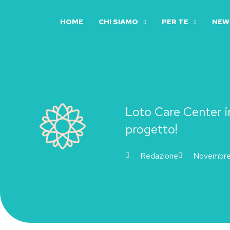
Vai
al
HOME
CHI SIAMO
PER TE
NEWS
contenuto
Loto Care Center in
progetto!
Redazione
Novembre