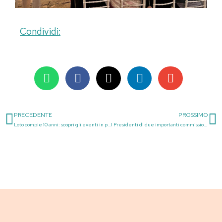
Condividi:
PRECEDENTE
PROSSIMO
Precedente
S
Loto compie 10 anni: scopri gli eventi in programma
I Presidenti di due importanti commissioni consiliari in visita da Loto