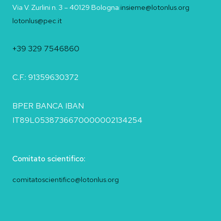
Via V. Zurlini n. 3 – 40129 Bologna
insieme@lotonlus.org
lotonlus@pec.it
+39 329 7546860
C.F.: 91359630372
BPER BANCA IBAN
IT89L0538736670000002134254
Comitato scientifico:
comitatoscientifico@lotonlus.org