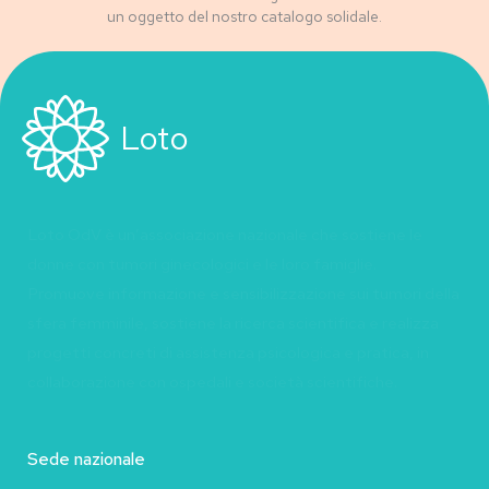
un oggetto del nostro catalogo solidale.
Loto
Loto OdV è un’associazione nazionale che sostiene le
donne con tumori ginecologici e le loro famiglie.
Promuove informazione e sensibilizzazione sui tumori della
sfera femminile, sostiene la ricerca scientifica e realizza
progetti concreti di assistenza psicologica e pratica, in
collaborazione con ospedali e società scientifiche.
Sede nazionale