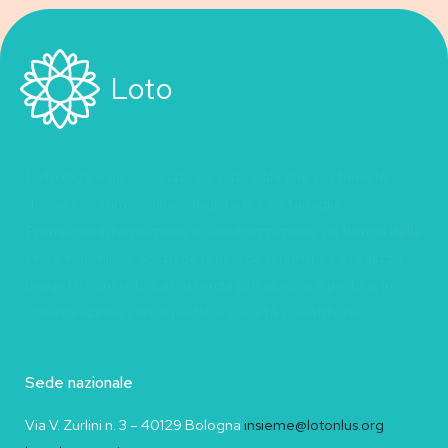
Loto
Loto OdV è un’associazione nazionale che sostiene le
donne con tumori ginecologici e le loro famiglie.
Promuove informazione e sensibilizzazione sui tumori della
sfera femminile, sostiene la ricerca scientifica e realizza
progetti concreti di assistenza psicologica e pratica, in
collaborazione con ospedali e società scientifiche.
Sede nazionale
Via V. Zurlini n. 3 – 40129 Bologna
insieme@lotonlus.org