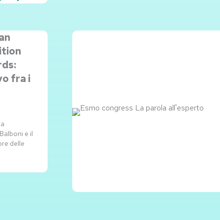
an
ition
rds:
o fra i
la
alboni e il
re delle