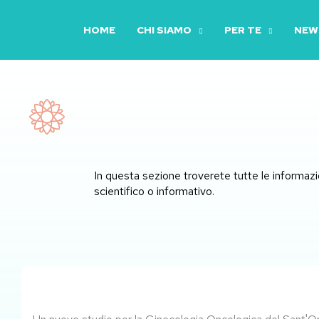
Vai
al
HOME
CHI SIAMO
PER TE
NEWS
contenuto
In questa sezione troverete tutte le informazio
scientifico o informativo.