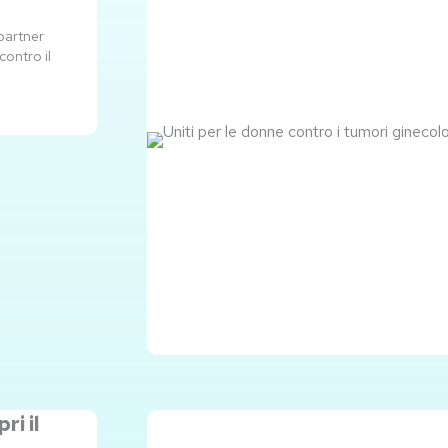
 partner
ontro il
i il