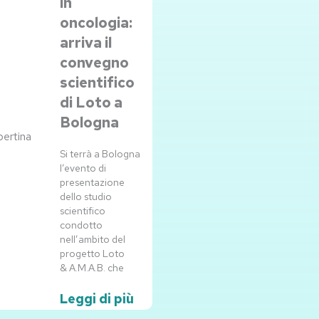
in
oncologia:
arriva il
convegno
scientifico
di Loto a
Bologna
Si terrà a Bologna
l’evento di
presentazione
dello studio
scientifico
condotto
nell’ambito del
progetto Loto
& A.M.A.B. che
Leggi di più