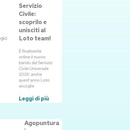
Servizio
Civile:
scoprilo e
unisciti al
Loto team!
É finalmente
online il nuovo
bando del Servizio
Civile Universale
2026: anche
quest’anno Loto
accoglie
Leggi di più
Agopuntura