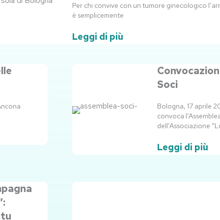
Per chi convive con un tumore ginecologico l’a
è semplicemente
Leggi di più
Pagina
Pagina
Pagina
Pagina
lle
Convocazion
Soci
 Ancona
Bologna, 17 aprile 2
convoca l’Assemblea
dell’Associazione “
Leggi di più
ampagna
”:
 tu