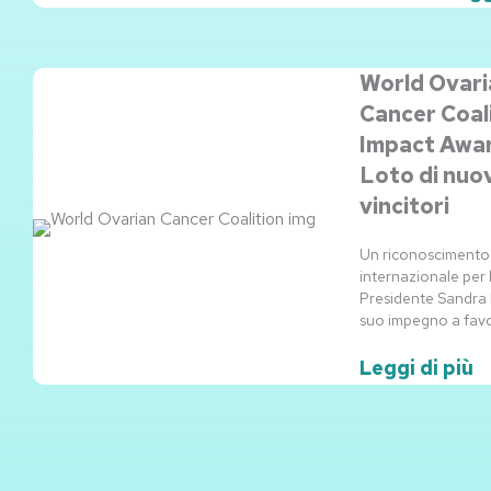
World Ovari
Cancer Coal
Impact Awa
Loto di nuov
vincitori
Un riconoscimento
internazionale per 
Presidente Sandra B
suo impegno a favo
Leggi di più