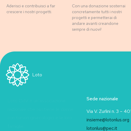
Aderisci e contribuisci a far
Con una donazione sosterrai
crescere i nostri progetti.
concretamente tutti i nostri
progetti e permetterai di
andare avanti creandone
sempre di nuovi!
Loto
Sede nazionale
Loto OdV è un’associazione
nazionale che sostiene le donne
Via V. Zurlini n. 3 – 
con tumori ginecologici e le loro
insieme@lotonlus.org
famiglie.
lotonlus@pec.it