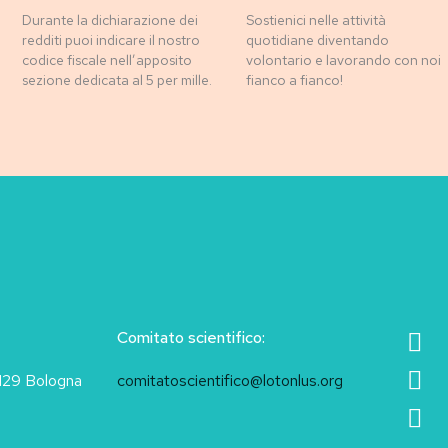
Durante la dichiarazione dei
Sostienici nelle attività
redditi puoi indicare il nostro
quotidiane diventando
codice fiscale nell’apposito
volontario e lavorando con noi
sezione dedicata al 5 per mille.
fianco a fianco!
Comitato scientifico:
40129 Bologna
comitatoscientifico@lotonlus.org