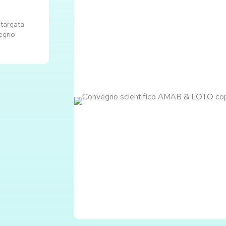
 targata
segno