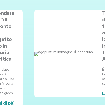
endersi
T
: il
d
conto
t
o
getto
l
 in
i
oria
t
ttica
A
oncluso
É 
o 20
L
re al The
sc
i Ancona il
su
simo
to green
L
i di più