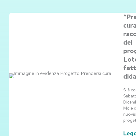
“Pr
cura”
rac
del
pro
Loto
fatt
dida
Si è c
Sabat
Dicemb
Mole d
nuovis
proget
Legg