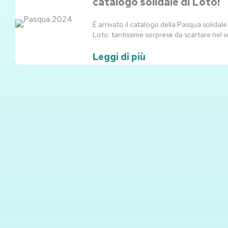
catalogo solidale di Loto!
È arrivato il catalogo della Pasqua solidale
Loto: tantissime sorprese da scartare nel 
Leggi di più