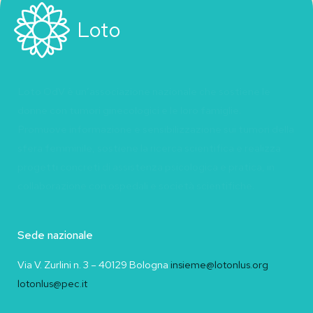
Loto
Loto OdV è un’associazione nazionale che sostiene le
donne con tumori ginecologici e le loro famiglie.
Promuove informazione e sensibilizzazione sui tumori della
sfera femminile, sostiene la ricerca scientifica e realizza
progetti concreti di assistenza psicologica e pratica, in
collaborazione con ospedali e società scientifiche.
Sede nazionale
Via V. Zurlini n. 3 – 40129 Bologna
insieme@lotonlus.org
lotonlus@pec.it