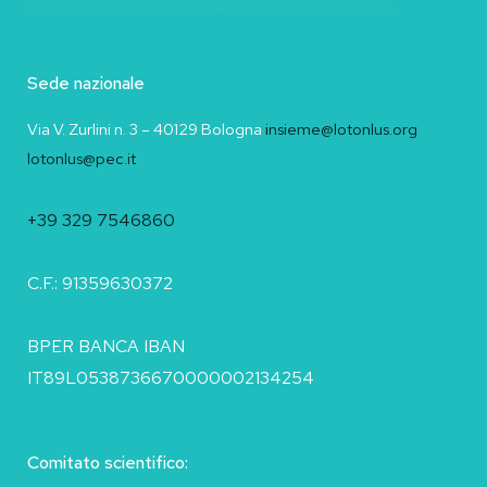
collaborazione con ospedali e società scientifiche.
Sede nazionale
Via V. Zurlini n. 3 – 40129 Bologna
insieme@lotonlus.org
lotonlus@pec.it
+39 329 7546860
C.F.: 91359630372
BPER BANCA IBAN
IT89L0538736670000002134254
Comitato scientifico: