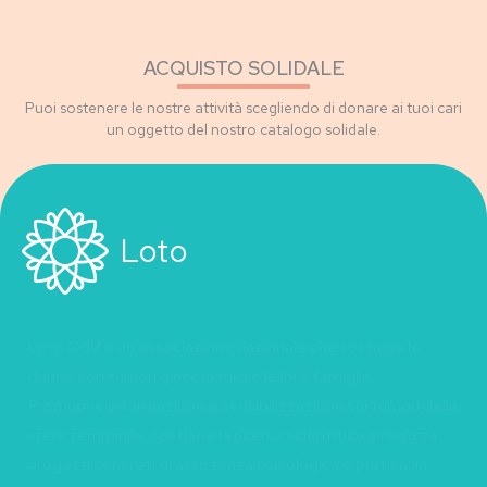
ACQUISTO SOLIDALE
Puoi sostenere le nostre attività scegliendo di donare ai tuoi cari
un oggetto del nostro catalogo solidale.
Loto
Loto OdV è un’associazione nazionale che sostiene le
donne con tumori ginecologici e le loro famiglie.
Promuove informazione e sensibilizzazione sui tumori della
sfera femminile, sostiene la ricerca scientifica e realizza
progetti concreti di assistenza psicologica e pratica, in