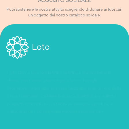
ACQUISTO SOLIDALE
Puoi sostenere le nostre attività scegliendo di donare ai tuoi cari
un oggetto del nostro catalogo solidale.
Loto
Loto OdV è un’associazione nazionale che sostiene le
donne con tumori ginecologici e le loro famiglie.
Promuove informazione e sensibilizzazione sui tumori della
sfera femminile, sostiene la ricerca scientifica e realizza
progetti concreti di assistenza psicologica e pratica, in
collaborazione con ospedali e società scientifiche.