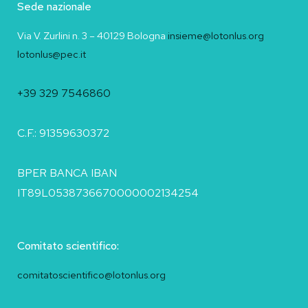
Sede nazionale
Via V. Zurlini n. 3 – 40129 Bologna
insieme@lotonlus.org
lotonlus@pec.it
+39 329 7546860
C.F.: 91359630372
BPER BANCA IBAN
IT89L0538736670000002134254
Comitato scientifico:
comitatoscientifico@lotonlus.org