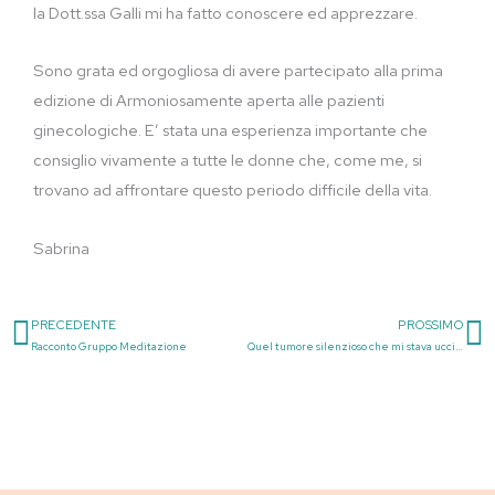
la Dott.ssa Galli mi ha fatto conoscere ed apprezzare.
Sono grata ed orgogliosa di avere partecipato alla prima
edizione di Armoniosamente aperta alle pazienti
ginecologiche. E’ stata una esperienza importante che
consiglio vivamente a tutte le donne che, come me, si
trovano ad affrontare questo periodo difficile della vita.
Sabrina
PRECEDENTE
PROSSIMO
Precedente
S
Racconto Gruppo Meditazione
Quel tumore silenzioso che mi stava uccidendo: testimonianza pubblicata su Vanity Fair