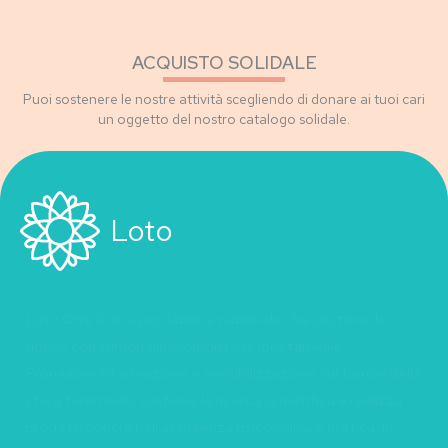
ACQUISTO SOLIDALE
Puoi sostenere le nostre attività scegliendo di donare ai tuoi cari
un oggetto del nostro catalogo solidale.
Loto
Loto OdV è un’associazione nazionale che sostiene le
donne con tumori ginecologici e le loro famiglie.
Promuove informazione e sensibilizzazione sui tumori della
sfera femminile, sostiene la ricerca scientifica e realizza
progetti concreti di assistenza psicologica e pratica, in