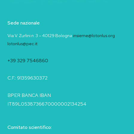
collaborazione con ospedali e società scientifiche.
Sede nazionale
Via V. Zurlini n. 3 – 40129 Bologna
insieme@lotonlus.org
lotonlus@pec.it
+39 329 7546860
C.F.: 91359630372
BPER BANCA IBAN
IT89L0538736670000002134254
Comitato scientifico: